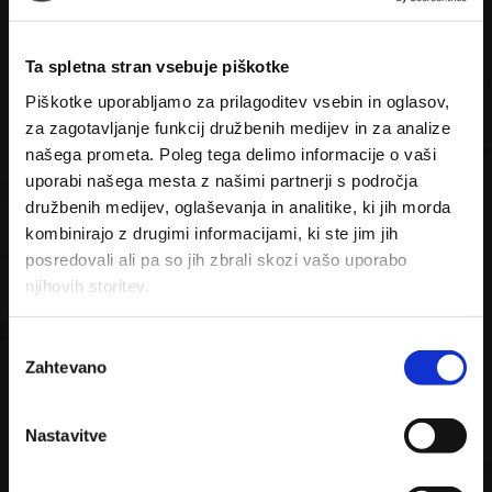
*
ČAJ
1,70€
*
ČAJ Z LIMONO/MEDOM
1,90€
Ta spletna stran vsebuje piškotke
Piškotke uporabljamo za prilagoditev vsebin in oglasov,
*
BREZKOFEINSKA KAVA
1,80€
za zagotavljanje funkcij družbenih medijev in za analize
našega prometa. Poleg tega delimo informacije o vaši
*
BREZKOFEINSKA KAVA Z MLEKOM/SMETANO
uporabi našega mesta z našimi partnerji s področja
2,00€
družbenih medijev, oglaševanja in analitike, ki jih morda
kombinirajo z drugimi informacijami, ki ste jim jih
*
KUHANO VINO
0,3L
3,60€
posredovali ali pa so jih zbrali skozi vašo uporabo
njihovih storitev.
PIJAČA
I
Zahtevano
z
MALO PIVO 0,33L 2,80€
b
PIVO, RADLER, BREZALKOHOLNO
0,5L 3,00
€
i
PEPSI, ORA, LEDENI ČAJ, OAZA, TONIK, RADENSKA
Nastavitve
r
0,5L 2,80
€
a
VODA NATURELA 0,5L 2,40
€