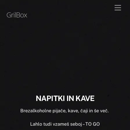
Skip
Men
to
GrilBox
content
NAPITKI IN KAVE
Brezalkoholne pijače, kave, čaji in še več.
Lahlo tudi vzameš seboj – TO GO