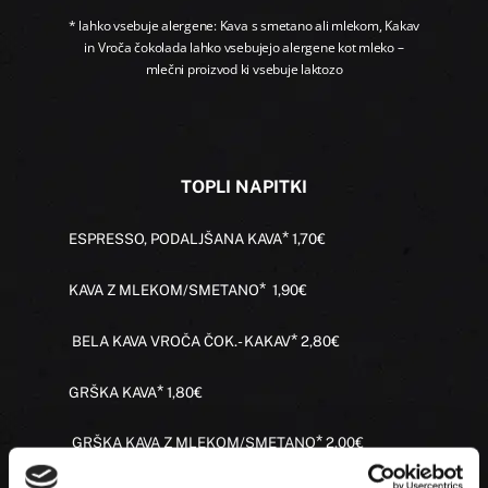
* lahko vsebuje alergene: Kava s smetano ali mlekom, Kakav
in Vroča čokolada lahko vsebujejo alergene kot mleko –
mlečni proizvod ki vsebuje laktozo
TOPLI NAPITKI
*
ESPRESSO, PODALJŠANA KAVA
1,70€
*
KAVA Z MLEKOM/SMETANO
1,90€
*
BELA KAVA VROČA ČOK.- KAKAV
2,80€
*
GRŠKA KAV
A
1,80€
*
GRŠKA KAVA Z MLEKOM/SMETANO
2,00€